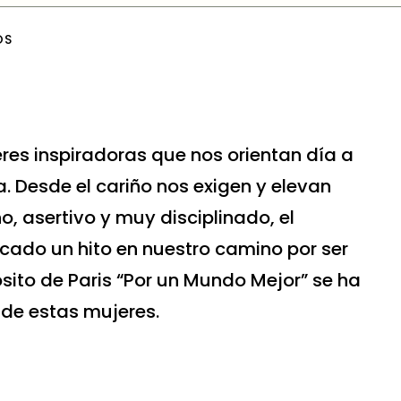
OS
Javiera Amengual y Sofía Calvo fue una
para nuestra comunicación y estrategia
ajustada a nuestro propósito de marca
nestidad y transparencia.
nager Wild Brands