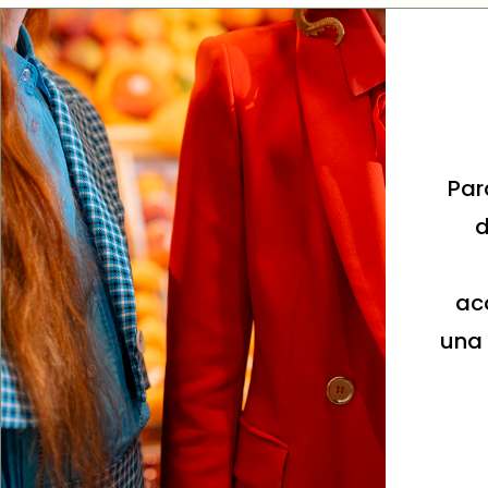
radoras que nos orientan día a
La a
 cariño nos exigen y elevan
gr
o y muy disciplinado, el
s
o en nuestro camino por ser
ris “Por un Mundo Mejor” se ha
mujeres.