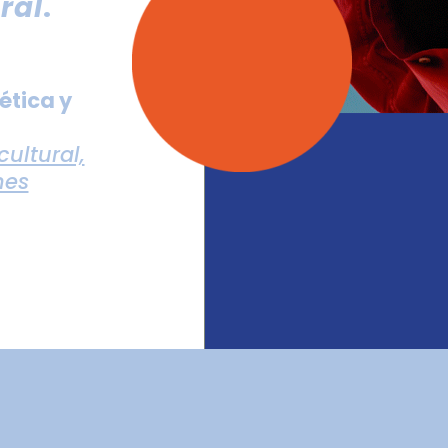
ral
.
 ética y
cultural,
nes