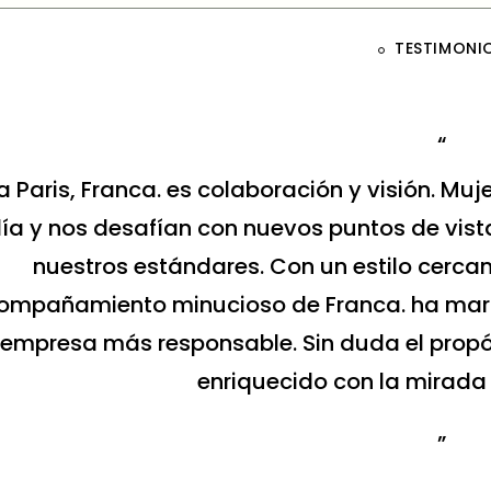
TESTIMONI
sesoría que realizamos para Wild Lama con 
an experiencia, la cual aportó herramientas 
ostenible. Nos inspiró a ejecutar una labor 
basada en la responsabilidad, ho
Bárbara Cerda, Marketing Ma