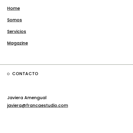
Home
Somos
Servicios
Magazine
CONTACTO
Javiera Amengual
javiera@francaestudio.com